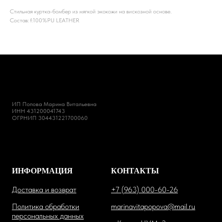
Стильная куртка-бомбер из мягкой экокожи на вискозной основе.
Состав: f:100%PU LEATHER
ИП Попова Марина Витальевна
ИНН 431200041743
ОГРНИП 304431221700060
ИНФОРМАЦИЯ
КОНТАКТЫ
Доставка и возврат
+7 (963) 000-60-26
Политика обработки
marinavitapopova@mail.ru
персональных данных