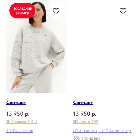
Последний
размер
Свитшот
Свитшот
13 950
р.
13 950
р.
SKU:
cometa-6-042
SKU:
eris-6-999
100% хлопок
85% хлопок, 10% полиэстер,
5% спандекс