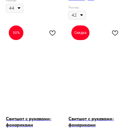
Размер
Размер
50%
Скидка
Свитшот с рукавами-
Свитшот с рукавами-
фонариками
фонариками