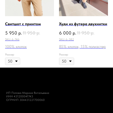
Свитшот с принтом
Худи из футера двухнитки
5 950
р.
11 950
р.
6 000
р.
11 950
р.
SKU:
6-746
SKU:
6-382
100% хлопок
85% хлопок, 15% полиэстер
Размер
Размер
ИП Попова Марина Витальевна
ИНН 431200041743
ОГРНИП 304431221700060