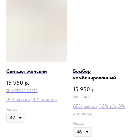
Свитшот женский
Бомбер
комбинированный
15 950
р.
15 950
р.
SKU:
CEDAR 6.5310
SKU:
3.462
96% хлопок, 4% эластан
85% хлопок, 10% п/э, 5%
Размер
спандекс
Размер