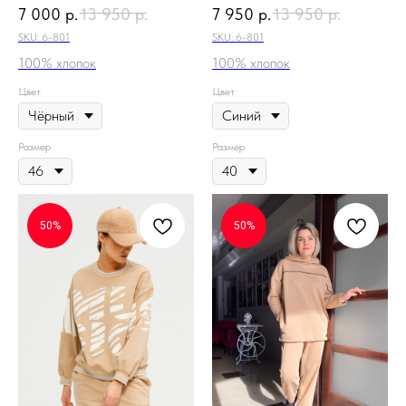
7 000
р.
13 950
р.
7 950
р.
13 950
р.
SKU:
6-801
SKU:
6-801
100% хлопок
100% хлопок
Цвет
Цвет
Размер
Размер
50%
50%