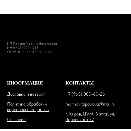
ИП Попова Марина Витальевна
ИНН 431200041743
ОГРНИП 304431221700060
ИНФОРМАЦИЯ
КОНТАКТЫ
Доставка и возврат
+7 (963) 000-60-26
Политика обработки
marinavitapopova@mail.ru
персональных данных
г. Киров, ЦУМ, 3 этаж, ул.
Солгасие
Воровского 77