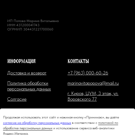
ИП Попова Марина Витальевна
ИНН 431200041743
ОГРНИП 304431221700060
ИНФОРМАЦИЯ
КОНТАКТЫ
Доставка и возврат
+7 (963) 000-60-26
Политика обработки
marinavitapopova@mail.ru
персональных данных
г. Киров, ЦУМ, 3 этаж, ул.
Солгасие
Воровского 77
Продолжая использовать этот сайт и нажимая кнопку «Принимаю», вы даёте
согласие на обработку персональных данных
в соответствии с
политикой по
обработке персональных данных
и использование сервиса веб-аналитики
Яндекс.Метрика.