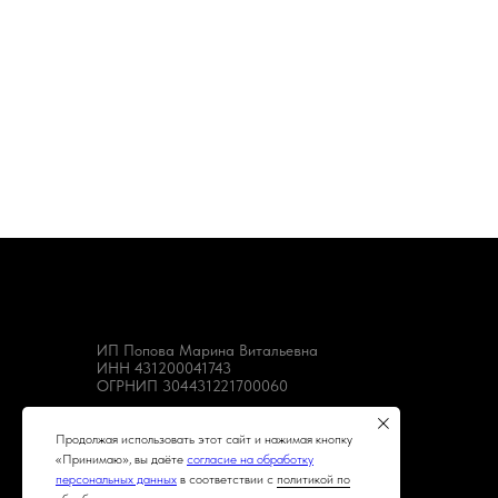
ИП Попова Марина Витальевна
ИНН 431200041743
ОГРНИП 304431221700060
Продолжая использовать этот сайт и нажимая кнопку
«Принимаю», вы даёте
согласие на обработку
персональных данных
в соответствии с
политикой по