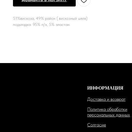
51%вискоза, 49% район ( вискозный шелк)
подкладка: 95% п/э, 5% эластан
ИНФОРМАЦИЯ
Доставка и возврат
Политика обработки
персональных данных
Солгасие