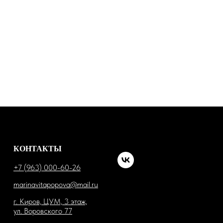
КОНТАКТЫ
+7 (963) 000-60-26
marinavitapopova@mail.ru
г. Киров, ЦУМ, 3 этаж,
ул. Воровского 77