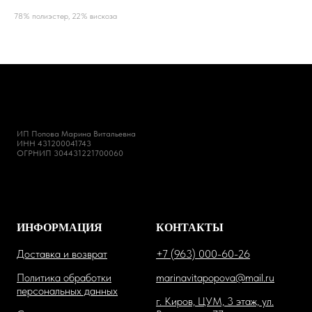
78% полиэстер, 22% вискоза
ИП Попова Марина Витальевна
ИНН 431200041743
ОГРНИП 304431221700060
ИНФОРМАЦИЯ
КОНТАКТЫ
Доставка и возврат
+7 (963) 000-60-26
Политика обработки
marinavitapopova@mail.ru
персональных данных
г. Киров, ЦУМ, 3 этаж, ул.