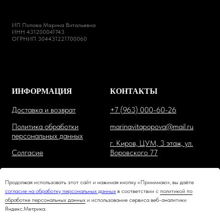
ИП Попова Марина Витальевна
ИНН 431200041743
ОГРНИП 304431221700060
ИНФОРМАЦИЯ
КОНТАКТЫ
Доставка и возврат
+7 (963) 000-60-26
Политика обработки
marinavitapopova@mail.ru
персональных данных
г. Киров, ЦУМ, 3 этаж, ул.
Солгасие
Воровского 77
Продолжая использовать этот сайт и нажимая кнопку «Принимаю», вы даёте
согласие на обработку персональных данных
в соответствии с
политикой по
обработке персональных данных
и использование сервиса веб-аналитики
Яндекс.Метрика.