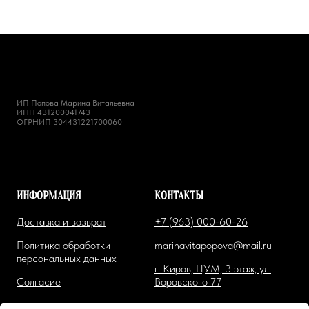
ИП Попова Марина Витальевна
ИНН 431200041743
ОГРНИП 304431221700060
ИНФОРМАЦИЯ
КОНТАКТЫ
Доставка и возврат
+7 (963) 000-60-26
Политика обработки
marinavitapopova@mail.ru
персональных данных
г. Киров, ЦУМ, 3 этаж, ул.
Солгасие
Воровского 77