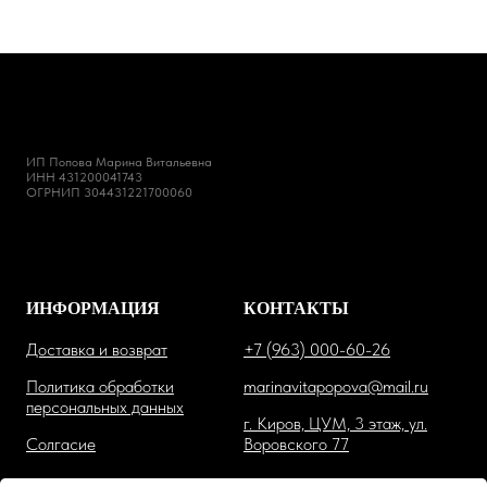
ИП Попова Марина Витальевна
ИНН 431200041743
ОГРНИП 304431221700060
ИНФОРМАЦИЯ
КОНТАКТЫ
Доставка и возврат
+7 (963) 000-60-26
Политика обработки
marinavitapopova@mail.ru
персональных данных
г. Киров, ЦУМ, 3 этаж, ул.
Солгасие
Воровского 77