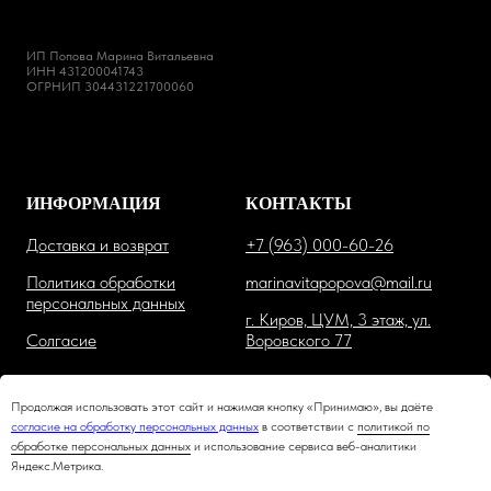
ИП Попова Марина Витальевна
ИНН 431200041743
ОГРНИП 304431221700060
ИНФОРМАЦИЯ
КОНТАКТЫ
Доставка и возврат
+7 (963) 000-60-26
Политика обработки
marinavitapopova@mail.ru
персональных данных
г. Киров, ЦУМ, 3 этаж, ул.
Солгасие
Воровского 77
Продолжая использовать этот сайт и нажимая кнопку «Принимаю», вы даёте
согласие на обработку персональных данных
в соответствии с
политикой по
обработке персональных данных
и использование сервиса веб-аналитики
Яндекс.Метрика.