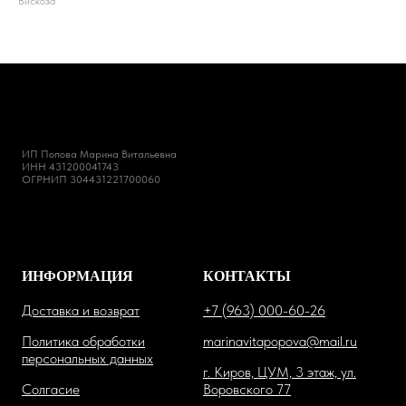
Вискоза
ИП Попова Марина Витальевна
ИНН 431200041743
ОГРНИП 304431221700060
ИНФОРМАЦИЯ
КОНТАКТЫ
Доставка и возврат
+7 (963) 000-60-26
Политика обработки
marinavitapopova@mail.ru
персональных данных
г. Киров, ЦУМ, 3 этаж, ул.
Солгасие
Воровского 77