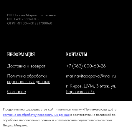
ИП Попова Марина Витальевна
ИНН 431200041743
ОГРНИП 304431221700060
ИНФОРМАЦИЯ
КОНТАКТЫ
Доставка и возврат
+7 (963) 000-60-26
Политика обработки
marinavitapopova@mail.ru
персональных данных
г. Киров, ЦУМ, 3 этаж, ул.
Солгасие
Воровского 77
Продолжая использовать этот сайт и нажимая кнопку «Принимаю», вы даёте
согласие на обработку персональных данных
в соответствии с
политикой по
обработке персональных данных
и использование сервиса веб-аналитики
Яндекс.Метрика.