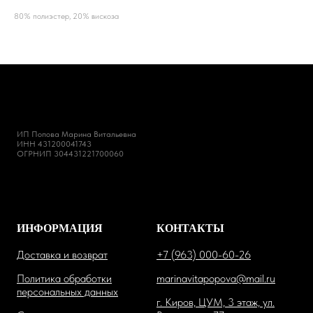
80% полиэстер, 20% вискоза
ИП Попова Марина Витальевна
ИНН 431200041743
ОГРНИП 304431221700060
ИНФОРМАЦИЯ
КОНТАКТЫ
Доставка и возврат
+7 (963) 000-60-26
Политика обработки
marinavitapopova@mail.ru
персональных данных
г. Киров, ЦУМ, 3 этаж, ул.