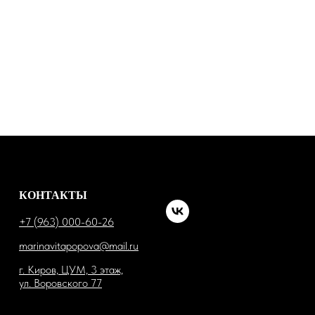
КОНТАКТЫ
+7 (963) 000-60-26
marinavitapopova@mail.ru
г. Киров, ЦУМ, 3 этаж,
ул. Воровского 77