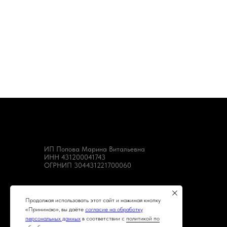
ИП Попова Марина Витальевна
ИНН 431200041743
ОГРНИП 304431221700060
Продолжая использовать этот сайт и нажимая кнопку
«Принимаю», вы даёте
согласие на обработку
персональных данных
в соответствии с
политикой по