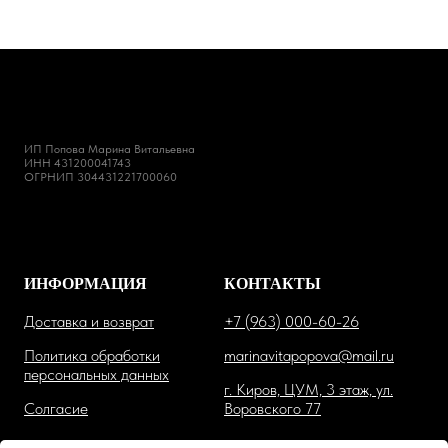
ИП Попова Марина Витальевна
ИНН 431200041743
ОГРНИП 304431221700060
ИНФОРМАЦИЯ
КОНТАКТЫ
Доставка и возврат
+7 (963) 000-60-26
Политика обработки
marinavitapopova@mail.ru
персональных данных
г. Киров, ЦУМ, 3 этаж, ул.
Солгасие
Воровского 77