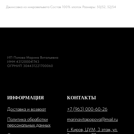
Джинсовка из микровельвета Состав 100% хлопок Размеры: 50/52, 52/54
ИП Попова Марина Витальевна
ИНН 431200041743
ОГРНИП 304431221700060
ИНФОРМАЦИЯ
КОНТАКТЫ
Доставка и возврат
+7 (963) 000-60-26
Политика обработки
marinavitapopova@mail.ru
персональных данных
г. Киров, ЦУМ, 3 этаж, ул.