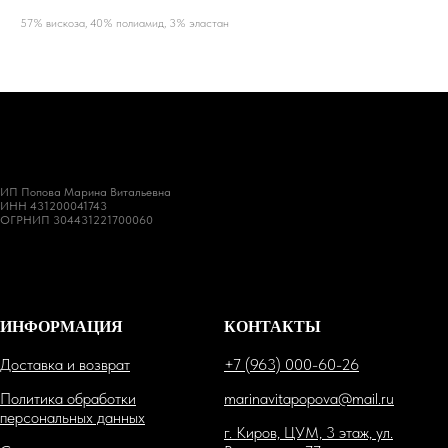
57% вискоза, 40% полиамид, 3% эластан
ИП Попова Марина Витальевна
ИНН 431200041743
ОГРНИП 304431221700060
ИНФОРМАЦИЯ
КОНТАКТЫ
Доставка и возврат
+7 (963) 000-60-26
Политика обработки
marinavitapopova@mail.ru
персональных данных
г. Киров, ЦУМ, 3 этаж, ул.