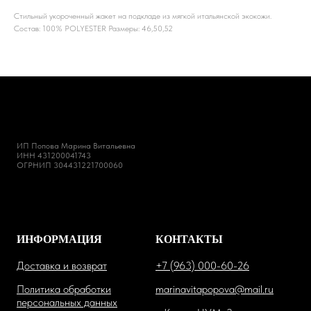
Стильный укороченный жакет на подкладе из мягкой итальянской экокожи.
Состав: 100% POLYESTER Размеры: 46,50,52
ИП Попова Марина Витальевна
ИНН 431200041743
ОГРНИП 304431221700060
ИНФОРМАЦИЯ
КОНТАКТЫ
Доставка и возврат
+7 (963) 000-60-26
Политика обработки
marinavitapopova@mail.ru
персональных данных