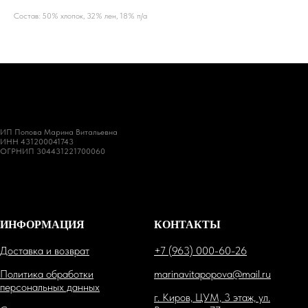
Состав: 50% хлопок, 32% лен, 18% п/а
ИП Попова Марина Витальевна
ИНН 431200041743
ОГРНИП 304431221700060
ИНФОРМАЦИЯ
КОНТАКТЫ
Доставка и возврат
+7 (963) 000-60-26
Политика обработки
marinavitapopova@mail.ru
персональных данных
г. Киров, ЦУМ, 3 этаж, ул.