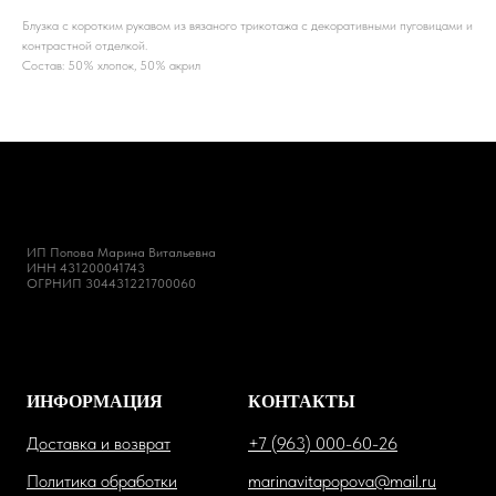
Блузка с коротким рукавом из вязаного трикотажа с декоративными пуговицами и
контрастной отделкой.
Состав: 50% хлопок, 50% акрил
ИП Попова Марина Витальевна
ИНН 431200041743
ОГРНИП 304431221700060
ИНФОРМАЦИЯ
КОНТАКТЫ
Доставка и возврат
+7 (963) 000-60-26
Политика обработки
marinavitapopova@mail.ru