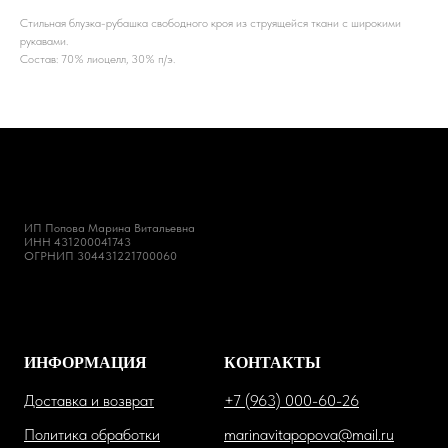
Стильная блузка-рубашка свободного кроя из струящейся ткани с широкими
рукавами.
Состав: 70% лиоцелл, 30% п/э.
ИП Попова Марина Витальевна
ИНН 431200041743
ОГРНИП 304431221700060
ИНФОРМАЦИЯ
КОНТАКТЫ
Доставка и возврат
+7 (963) 000-60-26
Политика обработки
marinavitapopova@mail.ru