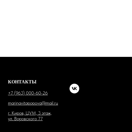
КОНТАКТЫ
+7 (963) 000-60-26
marinavitapopova@mail.ru
г. Киров, ЦУМ, 3 этаж,
ул. Воровского 77