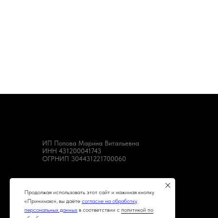
ИП Попова Марина Витальевна
ИНН 431200041743
ОГРНИП 304431221700060
Продолжая использовать этот сайт и нажимая кнопку
«Принимаю», вы даёте
согласие на обработку
персональных данных
в соответствии с
политикой по