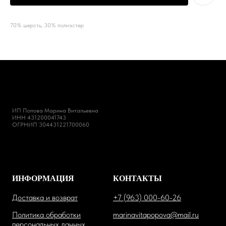
70% шерсть, 30% полиэстер
ИП Попова Марина Витальевна
ИНН 431200041743
ОГРНИП 304431221700060
ИНФОРМАЦИЯ
КОНТАКТЫ
Доставка и возврат
+7 (963) 000-60-26
Политика обработки
marinavitapopova@mail.ru
персональных данных