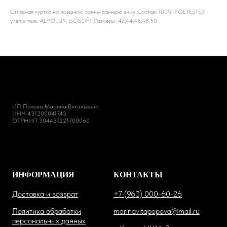
Стильная куртка на позднюю осень-раннюю зиму. Состав: 100% POLYESTER
утеплитель: ALPOLUX, ISOSOFT Размеры: 42,44,46,48,50
ИП Попова Марина Витальевна
ИНН 431200041743
ОГРНИП 304431221700060
ИНФОРМАЦИЯ
КОНТАКТЫ
Доставка и возврат
+7 (963) 000-60-26
Политика обработки
marinavitapopova@mail.ru
персональных данных