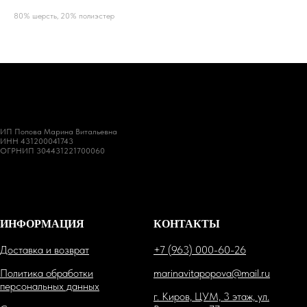
80% шерсть, 20% полиэстер
ИП Попова Марина Витальевна
ИНН 431200041743
ОГРНИП 304431221700060
ИНФОРМАЦИЯ
КОНТАКТЫ
Доставка и возврат
+7 (963) 000-60-26
Политика обработки
marinavitapopova@mail.ru
персональных данных
г. Киров, ЦУМ, 3 этаж, ул.