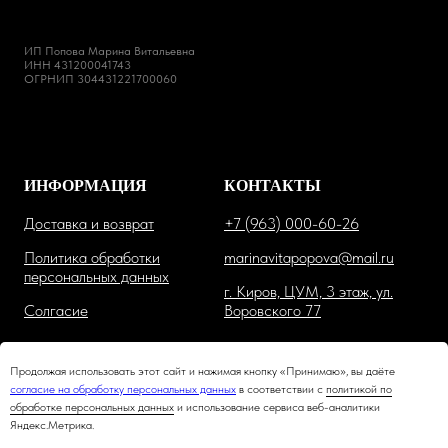
ИП Попова Марина Витальевна
ИНН 431200041743
ОГРНИП 304431221700060
ИНФОРМАЦИЯ
КОНТАКТЫ
Доставка и возврат
+7 (963) 000-60-26
Политика обработки
marinavitapopova@mail.ru
персональных данных
г. Киров, ЦУМ, 3 этаж, ул.
Солгасие
Воровского 77
Продолжая использовать этот сайт и нажимая кнопку «Принимаю», вы даёте
согласие на обработку персональных данных
в соответствии с
политикой по
обработке персональных данных
и использование сервиса веб-аналитики
Яндекс.Метрика.