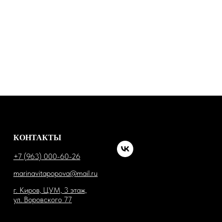
КОНТАКТЫ
+7 (963) 000-60-26
marinavitapopova@mail.ru
г. Киров, ЦУМ, 3 этаж,
ул. Воровского 77