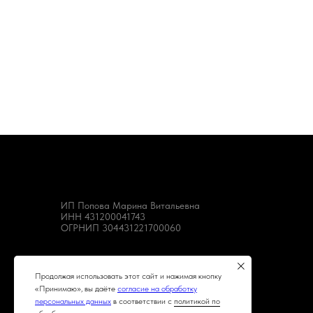
ИП Попова Марина Витальевна
ИНН 431200041743
ОГРНИП 304431221700060
Продолжая использовать этот сайт и нажимая кнопку
«Принимаю», вы даёте
согласие на обработку
персональных данных
в соответствии с
политикой по