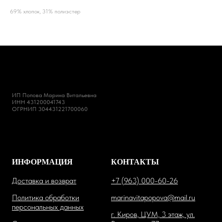
69% хлопок, 31% полиэстер
ИП Попова Марина Витальевна
ИНН 431200041743
ОГРНИП 304431221700060
ИНФОРМАЦИЯ
КОНТАКТЫ
Доставка и возврат
+7 (963) 000-60-26
Политика обработки
marinavitapopova@mail.ru
персональных данных
г. Киров, ЦУМ, 3 этаж, ул.