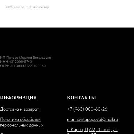
68% хлопок, 32% полиэстер
ИП Попова Марина Витальевна
ИНН 431200041743
ОГРНИП 304431221700060
ИНФОРМАЦИЯ
КОНТАКТЫ
Доставка и возврат
+7 (963) 000-60-26
Политика обработки
marinavitapopova@mail.ru
персональных данных
г. Киров, ЦУМ, 3 этаж, ул.