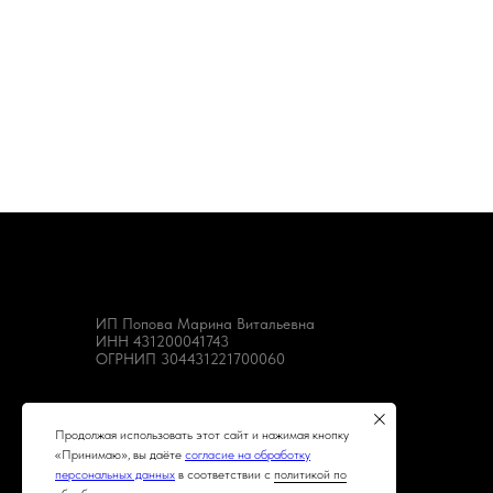
ИП Попова Марина Витальевна
ИНН 431200041743
ОГРНИП 304431221700060
Продолжая использовать этот сайт и нажимая кнопку
«Принимаю», вы даёте
согласие на обработку
персональных данных
в соответствии с
политикой по