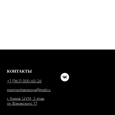
КОНТАКТЫ
+7 (963) 000-60-26
marinavitapopova@mail.ru
г. Киров, ЦУМ, 3 этаж,
ул. Воровского 77