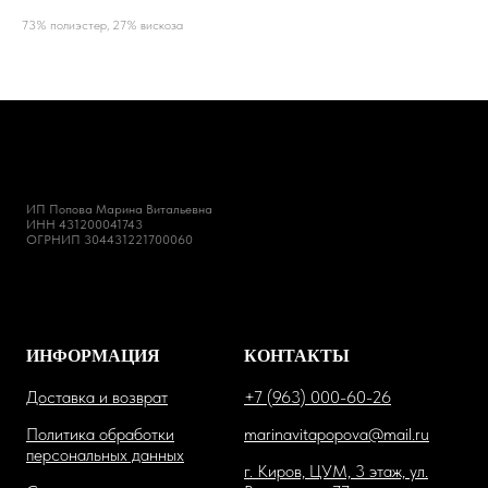
73% полиэстер, 27% вискоза
ИП Попова Марина Витальевна
ИНН 431200041743
ОГРНИП 304431221700060
ИНФОРМАЦИЯ
КОНТАКТЫ
Доставка и возврат
+7 (963) 000-60-26
Политика обработки
marinavitapopova@mail.ru
персональных данных
г. Киров, ЦУМ, 3 этаж, ул.