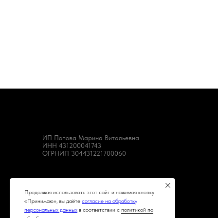
ИП Попова Марина Витальевна
ИНН 431200041743
ОГРНИП 304431221700060
Продолжая использовать этот сайт и нажимая кнопку
«Принимаю», вы даёте
согласие на обработку
персональных данных
в соответствии с
политикой по