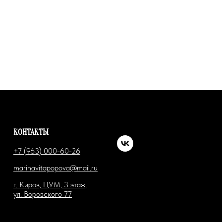
КОНТАКТЫ
+7 (963) 000-60-26
marinavitapopova@mail.ru
г. Киров, ЦУМ, 3 этаж,
ул. Воровского 77