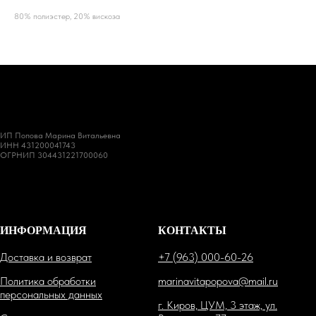
80% полиэстер, 20% вискоза
ИП Попова Марина Витальевна
ИНН 431200041743
ОГРНИП 304431221700060
ИНФОРМАЦИЯ
КОНТАКТЫ
Доставка и возврат
+7 (963) 000-60-26
Политика обработки
marinavitapopova@mail.ru
персональных данных
г. Киров, ЦУМ, 3 этаж, ул.