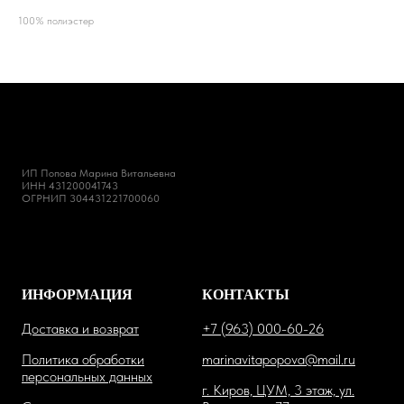
100% полиэстер
ИП Попова Марина Витальевна
ИНН 431200041743
ОГРНИП 304431221700060
ИНФОРМАЦИЯ
КОНТАКТЫ
Доставка и возврат
+7 (963) 000-60-26
Политика обработки
marinavitapopova@mail.ru
персональных данных
г. Киров, ЦУМ, 3 этаж, ул.