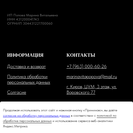
ИП Попова Марина Витальевна
ИНН 431200041743
ОГРНИП 304431221700060
ИНФОРМАЦИЯ
КОНТАКТЫ
Доставка и возврат
+7 (963) 000-60-26
Политика обработки
marinavitapopova@mail.ru
персональных данных
г. Киров, ЦУМ, 3 этаж, ул.
Солгасие
Воровского 77
Продолжая использовать этот сайт и нажимая кнопку «Принимаю», вы даёте
согласие на обработку персональных данных
в соответствии с
политикой по
обработке персональных данных
и использование сервиса веб-аналитики
Яндекс.Метрика.