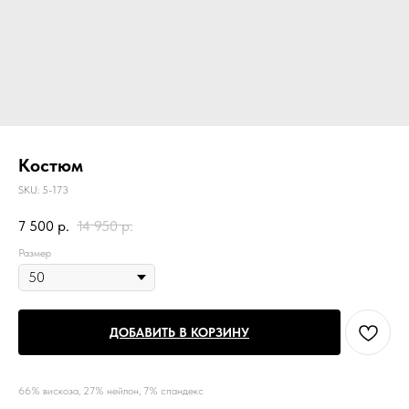
Костюм
SKU:
5-173
7 500
р.
14 950
р.
Размер
ДОБАВИТЬ В КОРЗИНУ
66% вискоза, 27% нейлон, 7% спандекс