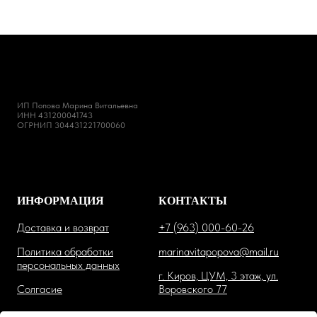
ИП Попова Марина Витальевна
ИНН 431200041743
ОГРНИП 304431221700060
ИНФОРМАЦИЯ
КОНТАКТЫ
Доставка и возврат
+7 (963) 000-60-26
Политика обработки
marinavitapopova@mail.ru
персональных данных
г. Киров, ЦУМ, 3 этаж, ул.
Солгасие
Воровского 77