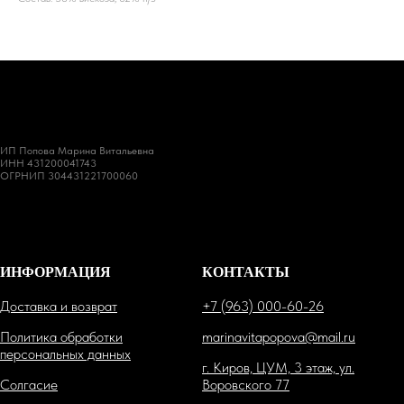
ИП Попова Марина Витальевна
ИНН 431200041743
ОГРНИП 304431221700060
ИНФОРМАЦИЯ
КОНТАКТЫ
Доставка и возврат
+7 (963) 000-60-26
Политика обработки
marinavitapopova@mail.ru
персональных данных
г. Киров, ЦУМ, 3 этаж, ул.
Солгасие
Воровского 77