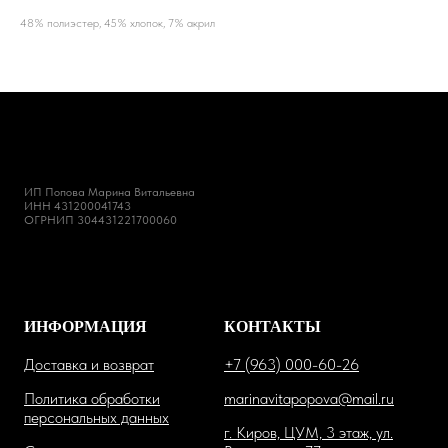
48% полиэстер, 45% хлопок, 7% акрил
ИП Попова Марина Витальевна
ИНН 431200041743
ОГРНИП 304431221700060
ИНФОРМАЦИЯ
КОНТАКТЫ
Доставка и возврат
+7 (963) 000-60-26
Политика обработки
marinavitapopova@mail.ru
персональных данных
г. Киров, ЦУМ, 3 этаж, ул.