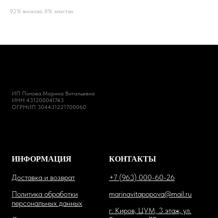
92% вискоза, 8% эластан
ИП Попова Марина Витальевна
ИНН 431200041743
ОГРНИП 304431221700060
ИНФОРМАЦИЯ
КОНТАКТЫ
Доставка и возврат
+7 (963) 000-60-26
Политика обработки
marinavitapopova@mail.ru
персональных данных
г. Киров, ЦУМ, 3 этаж, ул.