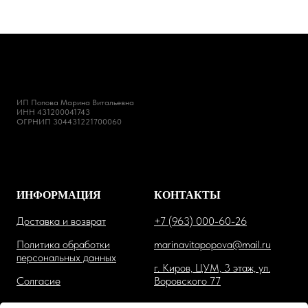
ИП Попова Марина Витальевна
ИНН 431200041743
ОГРНИП 304431221700060
ИНФОРМАЦИЯ
КОНТАКТЫ
Доставка и возврат
+7 (963) 000-60-26
Политика обработки
marinavitapopova@mail.ru
персональных данных
г. Киров, ЦУМ, 3 этаж, ул.
Солгасие
Воровского 77