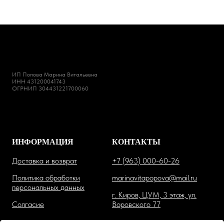
ИП Попова Марина Витальевна
ИНН 431200041743
ОГРНИП 304431221700060
ИНФОРМАЦИЯ
КОНТАКТЫ
Доставка и возврат
+7 (963) 000-60-26
Политика обработки
marinavitapopova@mail.ru
персональных данных
г. Киров, ЦУМ, 3 этаж, ул.
Солгасие
Воровского 77