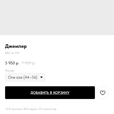
Джемпер
SKU:
6-712
5 950
р.
7 950
р.
Размер
ДОБАВИТЬ В КОРЗИНУ
55% вискоза, 40% акрил, 5% полиэстер