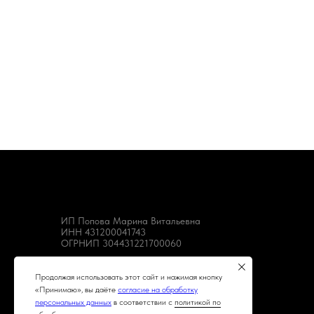
ИП Попова Марина Витальевна
ИНН 431200041743
ОГРНИП 304431221700060
Продолжая использовать этот сайт и нажимая кнопку
«Принимаю», вы даёте
согласие на обработку
персональных данных
в соответствии с
политикой по