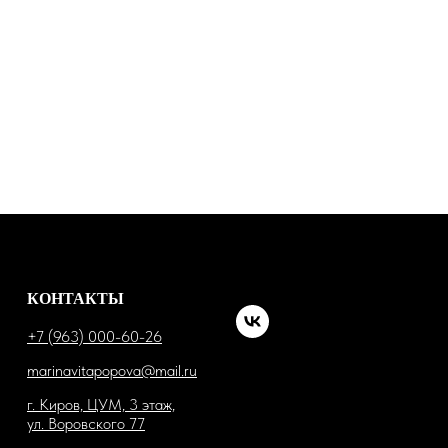
КОНТАКТЫ
+7 (963) 000-60-26
marinavitapopova@mail.ru
г. Киров, ЦУМ, 3 этаж,
ул. Воровского 77