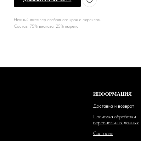
Нежный джемпер свободного кроя с люрексом.
Состав: 75% вискоза, 25% люрекс
ИНФОРМАЦИЯ
Доставка и возврат
Политика обработки
персональных данных
Солгасие