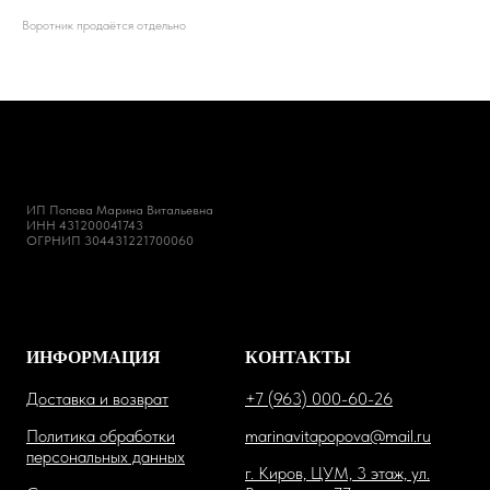
Воротник продаётся отдельно
ИП Попова Марина Витальевна
ИНН 431200041743
ОГРНИП 304431221700060
ИНФОРМАЦИЯ
КОНТАКТЫ
Доставка и возврат
+7 (963) 000-60-26
Политика обработки
marinavitapopova@mail.ru
персональных данных
г. Киров, ЦУМ, 3 этаж, ул.