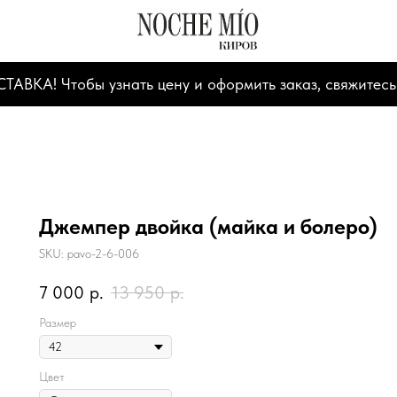
А! Чтобы узнать цену и оформить заказ, свяжитесь
Джемпер двойка (майка и болеро)
SKU:
pavo-2-6-006
7 000
р.
13 950
р.
Размер
Цвет