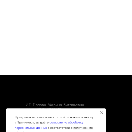
ИП Попова Марина Витальевна
ИНН 431200041743
ОГРНИП 304431221700060
Продолжая использовать этот сайт и нажимая кнопку
«Принимаю», вы даёте
согласие на обработку
персональных данных
в соответствии с
политикой по