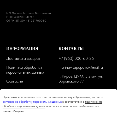
ИП Попова Марина Витальевна
ИНН 431200041743
ОГРНИП 304431221700060
ИНФОРМАЦИЯ
КОНТАКТЫ
Доставка и возврат
+7 (963) 000-60-26
Политика обработки
marinavitapopova@mail.ru
персональных данных
г. Киров, ЦУМ, 3 этаж, ул.
Солгасие
Воровского 77
Продолжая использовать этот сайт и нажимая кнопку «Принимаю», вы даёте
согласие на обработку персональных данных
в соответствии с
политикой по
обработке персональных данных
и использование сервиса веб-аналитики
Яндекс.Метрика.