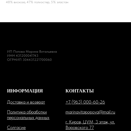
48% вискоза, 47% полиэстер, 5% эластан
ИП Попова Марина Витальевна
ИНН 431200041743
ОГРНИП 304431221700060
ИНФОРМАЦИЯ
КОНТАКТЫ
Доставка и возврат
+7 (963) 000-60-26
Политика обработки
marinavitapopova@mail.ru
персональных данных
г. Киров, ЦУМ, 3 этаж, ул.
Солгасие
Воровского 77