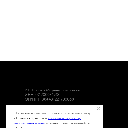
ИП Попова Марина Витальевна
ИНН 431200041743
ОГРНИП 304431221700060
Продолжая использовать этот сайт и нажимая кнопку
«Принимаю», вы даёте
согласие на обработку
персональных данных
в соответствии с
политикой по