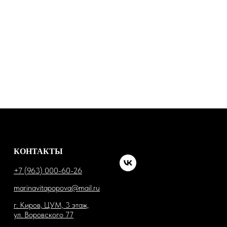
КОНТАКТЫ
+7 (963) 000-60-26
marinavitapopova@mail.ru
г. Киров, ЦУМ, 3 этаж,
ул. Воровского 77