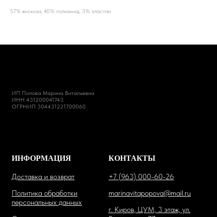
57% вискоза, 40% полиамид, 3% эластан
ИП Попова Марина Витальевна
ИНН 431200041743
ОГРНИП 304431221700060
ИНФОРМАЦИЯ
КОНТАКТЫ
Доставка и возврат
+7 (963) 000-60-26
Политика обработки
marinavitapopova@mail.ru
персональных данных
г. Киров, ЦУМ, 3 этаж, ул.