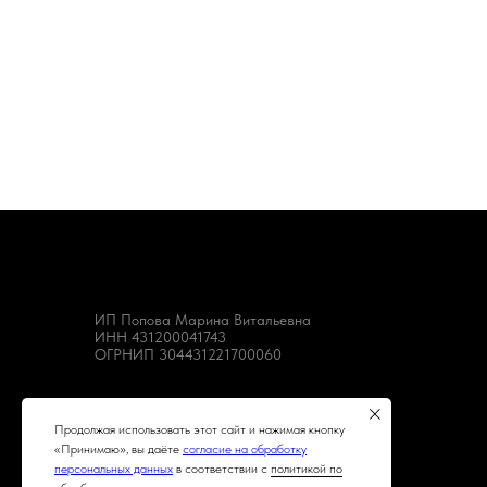
ИП Попова Марина Витальевна
ИНН 431200041743
ОГРНИП 304431221700060
Продолжая использовать этот сайт и нажимая кнопку
«Принимаю», вы даёте
согласие на обработку
персональных данных
в соответствии с
политикой по