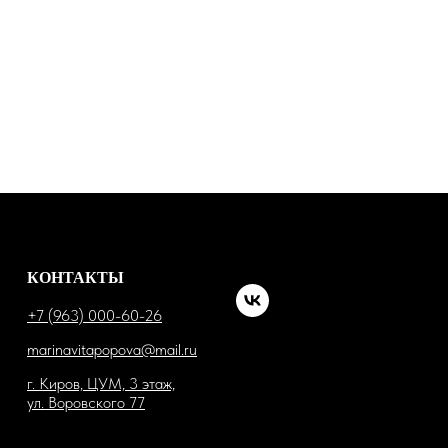
КОНТАКТЫ
+7 (963) 000-60-26
marinavitapopova@mail.ru
г. Киров, ЦУМ, 3 этаж,
ул. Воровского 77