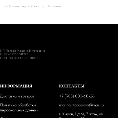
67% полиэстер, 30% вискоза, 3% спандекс
ИП Попова Марина Витальевна
ИНН 431200041743
ОГРНИП 304431221700060
ИНФОРМАЦИЯ
КОНТАКТЫ
Доставка и возврат
+7 (963) 000-60-26
Политика обработки
marinavitapopova@mail.ru
персональных данных
г. Киров, ЦУМ, 3 этаж, ул.